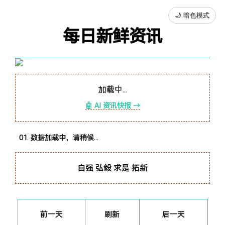
🌙 暗色模式
每日新鲜资讯
加载中...
🤖 AI 资讯快报 →
数据加载中，请稍候...
自强 弘毅 求是 拓新
前一天
刷新
后一天